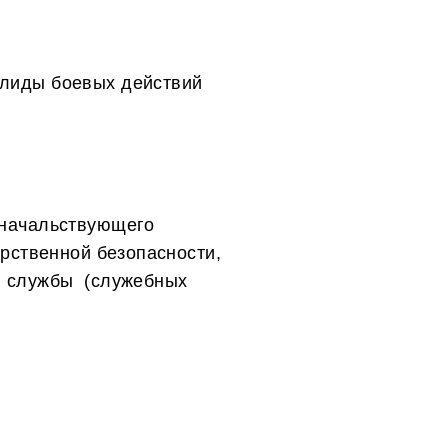
алиды боевых действий
 начальствующего
арственной безопасности,
й службы (служебных